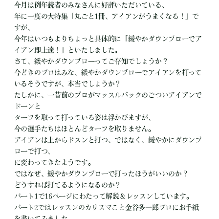
今月は例年読者のみなさんに好評いただいている、
年に一度の大特集「丸ごと1冊、アイアンがうまくなる！」で
すが、
今年はいつもよりちょっと具体的に「緩やかダウンブローでア
イアン即上達！」といたしました。
さて、緩やかダウンブローってご存知でしょうか？
今どきのプロはみな、緩やかダウンブローでアイアンを打って
いるそうですが、本当でしょうか？
たしかに、一昔前のプロがマッスルバックのごついアイアンで
ドーンと
ターフを取って打っている姿は浮かびますが、
今の選手たちはほとんどターフを取りません。
アイアンは上からドスンと打つ、ではなく、緩やかにダウンブ
ローで打つ、
に変わってきたようです。
ではなぜ、緩やかダウンブローで打ったほうがいいのか？
どうすれば打てるようになるのか？
パート1で16ページにわたって解説＆レッスンしています。
パート2ではレッスンのカリスマこと金谷多一郎プロにお手紙
を書いてみました。