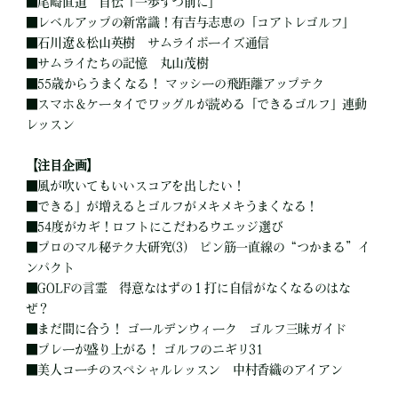
■
尾崎直道 自伝「一歩ずつ前に」
■
レベルアップの新常識！有吉与志恵の「コアトレゴルフ」
■
石川遼＆松山英樹 サムライボーイズ通信
■
サムライたちの記憶 丸山茂樹
■
55歳からうまくなる！ マッシーの飛距離アップテク
■
スマホ＆ケータイでワッグルが読める「できるゴルフ」連動
レッスン
【注目企画】
■
風が吹いてもいいスコアを出したい！
■
できる」が増えるとゴルフがメキメキうまくなる！
■
54度がカギ！ロフトにこだわるウエッジ選び
■
プロのマル秘テク大研究(3) ピン筋一直線の“つかまる”イ
ンパクト
■
GOLFの言霊 得意なはずの１打に自信がなくなるのはな
ぜ？
■
まだ間に合う！ ゴールデンウィーク ゴルフ三昧ガイド
■
プレーが盛り上がる！ ゴルフのニギリ31
■
美人コーチのスペシャルレッスン 中村香織のアイアン