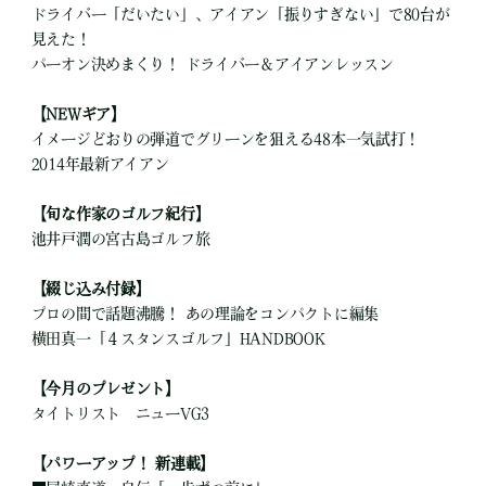
ドライバー「だいたい」、アイアン「振りすぎない」で80台が
見えた！
パーオン決めまくり！ ドライバー＆アイアンレッスン
【NEWギア】
イメージどおりの弾道でグリーンを狙える48本一気試打！
2014年最新アイアン
【旬な作家のゴルフ紀行】
池井戸潤の宮古島ゴルフ旅
【綴じ込み付録】
プロの間で話題沸騰！ あの理論をコンパクトに編集
横田真一「４スタンスゴルフ」HANDBOOK
【今月のプレゼント】
タイトリスト ニューVG3
【パワーアップ！ 新連載】