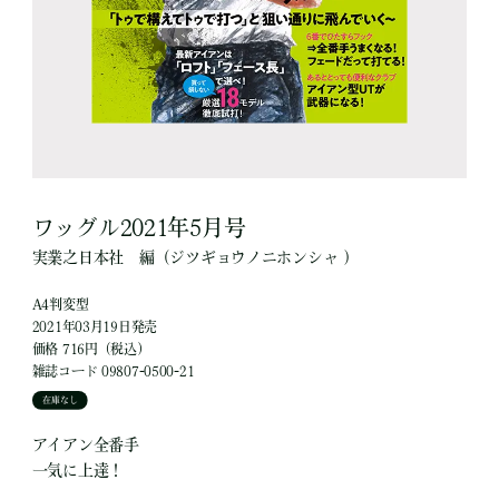
ワッグル2021年5月号
実業之日本社
編
（ジツギョウノニホンシャ ）
A4判変型
2021年03月19日発売
価格 716円（税込）
雑誌コード 09807-0500-21
在庫なし
アイアン全番手
一気に上達！