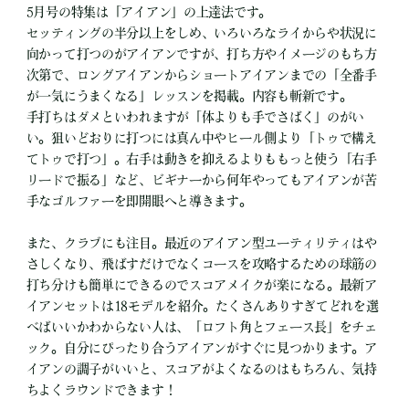
5月号の特集は「アイアン」の上達法です。
セッティングの半分以上をしめ、いろいろなライからや状況に
向かって打つのがアイアンですが、打ち方やイメージのもち方
次第で、ロングアイアンからショートアイアンまでの「全番手
が一気にうまくなる」レッスンを掲載。内容も斬新です。
手打ちはダメといわれますが「体よりも手でさばく」のがい
い。狙いどおりに打つには真ん中やヒール側より「トゥで構え
てトゥで打つ」。右手は動きを抑えるよりももっと使う「右手
リードで振る」など、ビギナーから何年やってもアイアンが苦
手なゴルファーを即開眼へと導きます。
また、クラブにも注目。最近のアイアン型ユーティリティはや
さしくなり、飛ばすだけでなくコースを攻略するための球筋の
打ち分けも簡単にできるのでスコアメイクが楽になる。最新ア
イアンセットは18モデルを紹介。たくさんありすぎてどれを選
べばいいかわからない人は、「ロフト角とフェース長」をチェ
ック。自分にぴったり合うアイアンがすぐに見つかります。ア
イアンの調子がいいと、スコアがよくなるのはもちろん、気持
ちよくラウンドできます！