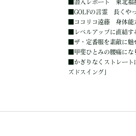
■
潜入レポート 東北福
■
GOLFの言霊 長く
■
ココリコ遠藤 身体能力
■
レベルアップに直結す
■
ザ・定番服を素敵に魅
■
甲斐ひとみの腰痛にな
■
かぎりなくストレート
ズドスイング」