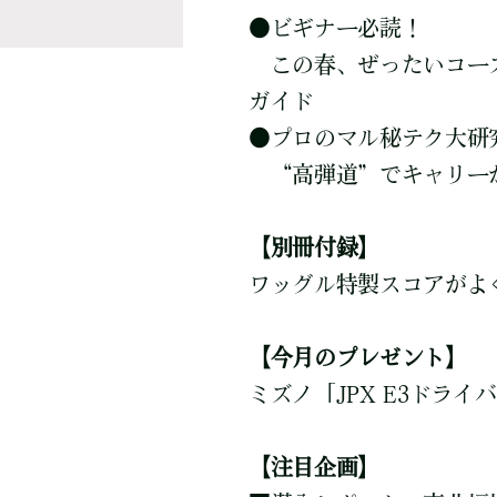
●
ビギナー必読！
この春、ぜったいコース
ガイド
●
プロのマル秘テク大研究
“高弾道”でキャリー
【別冊付録】
ワッグル特製スコアがよ
【今月のプレゼント】
ミズノ「JPX E3ドライ
【注目企画】