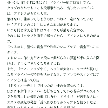
4月号は「曲げずに飛ばす！ ドライバー総力特集」です。
クラブのなかでもっとも飛距離が出る、出したいドライバー
は、アドレスがとても大事。
飛ばない、曲がってしまうのは、つねに一定になっていな
い“アドレスのズレ”に大きな原因があります。
いつも同じ構えを作ればスイングも球筋も安定する。
それには「クラブを両手で握ってから」アドレスに入るのがコ
ツ。
じつはコレ、歴代の賞金王や昨年のシニアツアー賞金王もこの
タイプ。
アドレスの作り方だけで飛んで曲がらない弾道が手に入ると聞
けば、すぐにマネたくなりますよね。
また、「ティーアップする、ヘッドが大きい、クラブが長い」
などドライバーの特性を活かすなら、アドレスやスイングはア
イアンとは違ってOK。
「ドライバー専用」で打つのが上達の近道なのです。
ほかにも新作ドライバーを打ちこなしている若手プロのスイン
グを参考にした最新の飛ばし方や、ドライバーが苦手な人にオ
ススメの逆転の発想「長尺＆やわらかシャフトを使う」など、
充実したドライバーレッスンはどれも必読です。