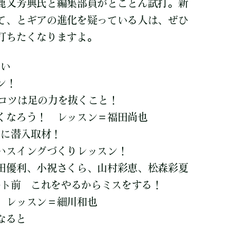
鹿又芳典氏と編集部員がとことん試打。新
て、とギアの進化を疑っている人は、ぜひ
打ちたくなりますよ。
たい
ン！
！ コツは足の力を抜くこと！
くなろう！ レッスン＝福田尚也
宿に潜入取材！
いスイングづくりレッスン！
田優利、小祝さくら、山村彩恵、松森彩夏
ート前 これをやるからミスをする！
 レッスン＝細川和也
なると