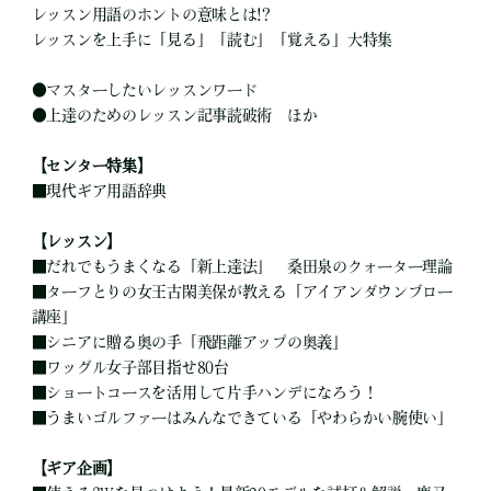
レッスン用語のホントの意味とは!?
レッスンを上手に「見る」「読む」「覚える」大特集
●
マスターしたいレッスンワード
●
上達のためのレッスン記事読破術 ほか
【センター特集】
■
現代ギア用語辞典
【レッスン】
■
だれでもうまくなる「新上達法」 桑田泉のクォーター理論
■
ターフとりの女王古閑美保が教える「アイアンダウンブロー
講座」
■
シニアに贈る奥の手「飛距離アップの奥義」
■
ワッグル女子部目指せ80台
■
ショートコースを活用して片手ハンデになろう！
■
うまいゴルファーはみんなできている「やわらかい腕使い」
【ギア企画】