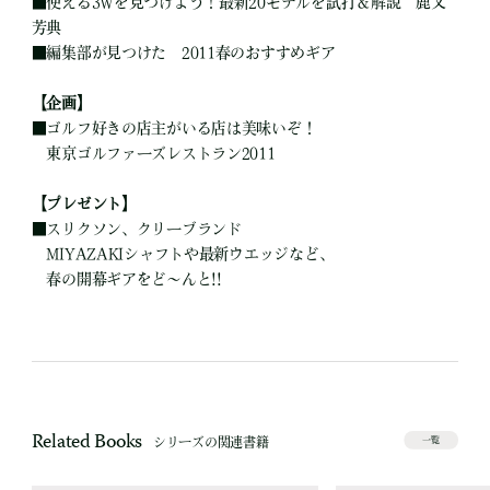
■
使える3Wを見つけよう！最新20モデルを試打＆解説 鹿又
芳典
■
編集部が見つけた 2011春のおすすめギア
【企画】
■
ゴルフ好きの店主がいる店は美味いぞ！
東京ゴルファーズレストラン2011
【プレゼント】
■
スリクソン、クリーブランド
MIYAZAKIシャフトや最新ウエッジなど、
春の開幕ギアをど～んと!!
Related Books
シリーズの関連書籍
一覧