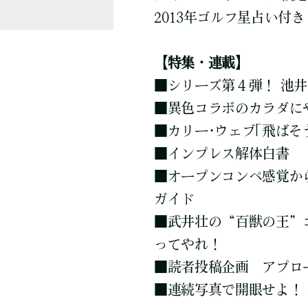
2013年ゴルフ星占い付き
【特集・連載】
■
シリーズ第４弾！ 池
■
異色コラボのカラダに
■
カリー･ウェブ｢飛ばそ
■
インプレス解体白書
■
オープンコンペ感覚か
ガイド
■
武井壮の“百獣の王”
ってやれ！
■
読者投稿企画 アプロ
■
連続写真で開眼せよ！ 