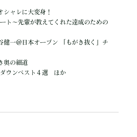
オシャレに大変身！
ュート～先輩が教えてくれた達成のための
谷健一＠日本オープン 「もがき抜く」チ
き奥の細道
 ダウンベスト４選 ほか