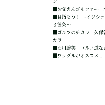
ン
■
お父さんゴルファー 
■
目指そう！ エイジシ
３箇条～
■
ゴルフのチカラ 久保
カラ
■
石川勝美 ゴルフ道な
■
ワッグルがオススメ！