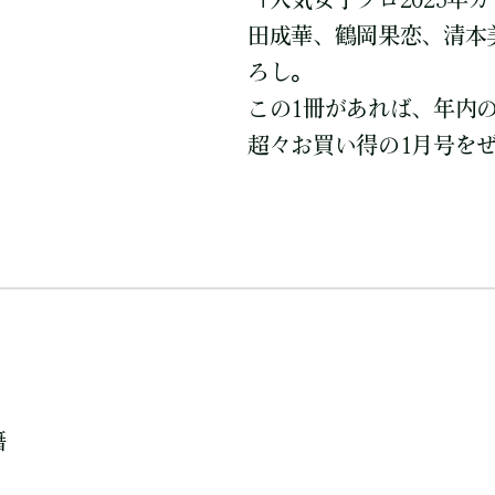
田成華、鶴岡果恋、清本
ろし。
この1冊があれば、年内
超々お買い得の1月号を
籍