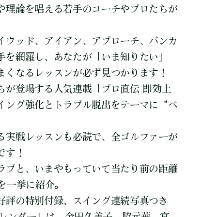
や理論を唱える若手のコーチやプロたちが
イウッド、アイアン、アプローチ、バンカ
手を網羅し、あなたが「いま知りたい」
まくなるレッスンが必ず見つかります！
ちが登場する人気連載「プロ直伝 即効上
イング強化とトラブル脱出をテーマに“ベ
る実戦レッスンも必読で、全ゴルファーが
です！
ラブと、いまやもっていて当たり前の距離
ルを一挙に紹介。
好評の特別付録、スイング連続写真つき
カレンダー」は、金田久美子、脇元華、宮