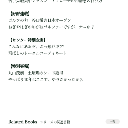
苦手克服集中レッスン アプローチの距離感の作り方
【好評連載】
ゴルフの力 谷口徹＠日本オープン
おぎやはぎのめがねゴルファーですが、ナニか？
【センター特別企画】
こんなにあるぞ、ぶっ飛びギア!
飛ばしのトータルコーディネート
【特別寄稿】
丸山茂樹 土壇場のシード獲得
やっぱり10年はここで、やりたかったから
Related Books
シリーズの関連書籍
一覧