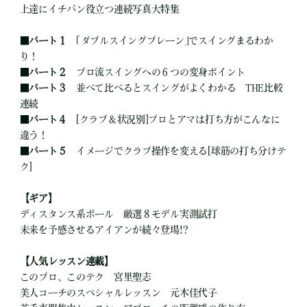
上達にイチバン役立つ連続写真大特集
■
パート１
｢ダブルスイングプレーン｣でスイングまるわか
り！
■
パート２
プロ流スイングへの６つの変身ポイント
■
パート３
並べて比べるとスイングがよくわかる THE比較
連続
■
パート４
[クラブ＆状況別]プロとアマは打ち方がこんなに
違う！
■
パート５
イメージでクラブ操作を変える[球筋の打ち分けテ
ク]
【ギア】
ディスタンス系ボール 厳選８モデル実測試打
未来を予感させるアイアンが続々登場!?
【人気レッスン連載】
このプロ、このテク 宮里聖志
美人コーチのスペシャルレッスン 元木佳代子