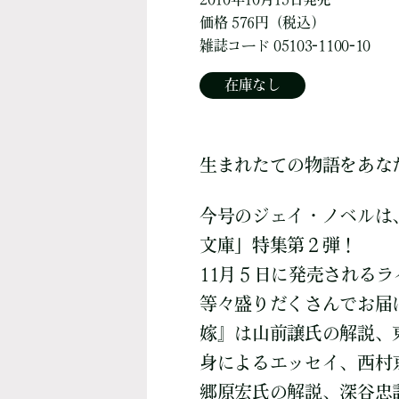
価格 576円（税込）
雑誌コード 05103-1100-10
在庫なし
生まれたての物語をあな
今号のジェイ・ノベルは
文庫」特集第２弾！
11月５日に発売される
等々盛りだくさんでお届
嫁』は山前譲氏の解説、東
身によるエッセイ、西村
郷原宏氏の解説、深谷忠