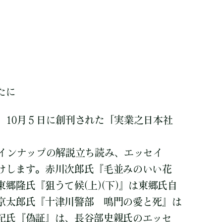
たに
、10月５日に創刊された「実業之日本社
ラインナップの解説立ち読み、エッセイ
けします。赤川次郎氏『毛並みのいい花
郷隆氏『狙うて候(上)(下)』は東郷氏自
京太郎氏『十津川警部 鳴門の愛と死』は
記氏『偽証』は、長谷部史親氏のエッセ