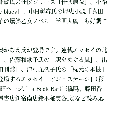
野敏氏の任侠シリーズ「任侠病院」、小路
ee blues」、中村彰彦氏の歴史小説「真田
子の爆笑乙女ノベル「学園大奥」も好調で
湊かなえ氏が登場です。連載エッセイの北
」、佐藤和歌子氏の「駅をめぐる風」、出
旧刊誌」、津村記久子氏の「枕元の本棚」
登場するエッセイ「オン・ステージ」(彩
ージJ’s Book Bar(三橋曉、藤田香
屋書店新宿南店鈴木郁美各氏)など読み応