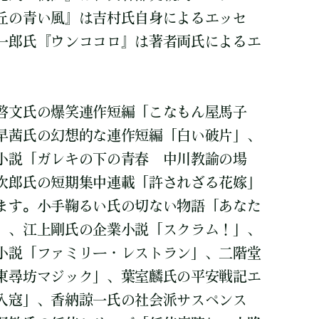
丘の青い風』は吉村氏自身によるエッセ
一郎氏『ウンココロ』は著者両氏によるエ
。
啓文氏の爆笑連作短編「こなもん屋馬子
早茜氏の幻想的な連作短編「白い破片」、
小説「ガレキの下の青春 中川教諭の場
次郎氏の短期集中連載「許されざる花嫁」
ます。小手鞠るい氏の切ない物語「あなた
」、江上剛氏の企業小説「スクラム！」、
小説「ファミリー・レストラン」、二階堂
東尋坊マジック」、葉室麟氏の平安戦記エ
入寇」、香納諒一氏の社会派サスペンス