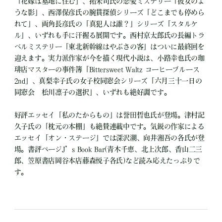
「花嫁は墓地に住む」、拓未司氏の恋愛ミステリー「彼女のよ
うな影」、西澤保彦氏の腕貫探偵シリーズ「どこまでも停めら
れて」、両角長彦氏の「真犯人は誰？」シリーズ「スタルケ
ル」、いずれも手に汗握る展開です。西村京太郎氏の長編トラ
ベルミステリー「東北新幹線はやぶさの客」はついに最終回を
迎えます。実力派作家が今を描く現代小説は、小路幸也氏の珈
琲店マスターの事件簿「Bittersweet Waltz コーヒーブルース
2nd」、真梨幸子氏の女子校同窓会シリーズ「六月三十一日の
同窓会 松川凛子の選択」、いずれも絶好調です。
好評エッセイ「私のたからもの」は誉田哲也氏が登場。津村記
久子氏の「枕元の本棚」も絶賛連載中です。気鋭の作家による
エッセイ「オン・ステージ」では深沢潮、向井湘吾の各氏が登
場。書評ページJ’s Book Bar(青木千恵、北上次郎、香山二三
郎、笠原書店岡谷本店藤森悦子各氏)など読み応えたっぷりで
す。