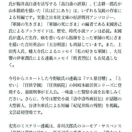
氏が駒井高白斎を活写する「高白斎の誤算」、仁志耕一郎氏が
山本勘助を描いた「兵は仁にあり」は、いずれも気鋭の作家に
よる短編です。実業之日本社文庫の好評既刊アンソロジー、
『軍師の生きざま』『軍師の死にざま』の編者である末國善己
氏によるブックガイドは、歴史、時代小説ファンは必読。末國
氏が選んだ名作、病を患いながら指揮をとった軍師の死にざま
を描いた吉川英治の「大谷刑部」も再録しています。また、上
田秀人氏、幡大介氏によるエッセイ「私の好きな軍師」、大反
響の伊東潤氏による連載エッセイ「敗者烈伝」もお見逃しな
く。
今号からスタートした今野敏氏の連載は「マル暴甘糟」。『と
せい』『任侠学園』『任侠病院』の阿岐本組任侠シリーズに登
場する、童顔刑事が主人公。一味違った警察小説をお楽しみく
ださい。さらに、今号は歴史小説「洛中洛外画狂伝」が話題の
大型新人、谷津矢車氏による短編「紀尾井坂の残照」を掲載。
文芸誌初登場です。
充実のミステリー連載は、赤川次郎氏のユーモア・サスペンス