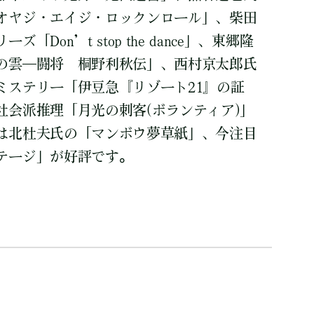
オヤジ・エイジ・ロックンロール」、柴田
Don’t stop the dance」、東郷隆
の雲―闘将 桐野利秋伝」、西村京太郎氏
ミステリー「伊豆急『リゾート21』の証
社会派推理「月光の刺客(ボランティア)」
は北杜夫氏の「マンボウ夢草紙」、今注目
テージ」が好評です。