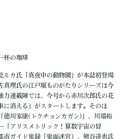
一杯の珈琲
乾ルカ氏「真夜中の動物園」が本誌初登場
佐真理氏の江戸堀ものがたりシリーズは今
強力連載陣では、今号から赤川次郎氏の花
車に消える」がスタートします。そのほ
「徳川家康(トクチョンカガン)」、川端裕
ー「アリスメトリック！算数宇宙の冒
都市ガイド鬼録「鬼面迷宮」、熊谷達也氏