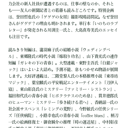
力会社の新人社員が遭遇するのは、仕事の壁なのか、それと
も……友人の新聞記者との葛藤も読みどころです。特別企画
は、誉田哲也氏の「ゲゲゲの女房」撮影現場訪問記。なぜ誉田
さんがゲゲゲ？の理由も明かされます。単行本『いのちのラブ
レター』が発売される川渕圭一氏と、大島真寿美氏のエッセイ
も注目です。
読みきり短編は、瀧羽麻子氏の結婚小説「ウェディングベ
ル」、東郷隆氏の時代小説「嫁取り功名」、山下貴光氏の連作
短編「ガレキの下の青春」。大型連載・東野圭吾氏「白銀ジャ
ック」はいよいよ大詰め。予測不能、息もつかせぬ物語が展開
します。大好評連載は、二階堂黎人氏の本格推理小説「東尋坊
マジック」、葉室麟氏の平安戦記エンターテイメント「刀伊入
寇」、東山彰良氏のミステリー「ファミリー・レストラン」、
福田和代氏の青春小説「ヒポクラテスのため息」、貫井徳郎氏
のヒューマン・ミステリー「歩き続ける君へ」、香納諒一氏の
社会派サスペンス「レミングの荒野」、今野敏氏の任侠シリー
ズ「任侠病院」、小路幸也氏の青春小説「coffee blues」、柄刀
一氏の絵画修復士・御倉瞬介の推理「時の運送屋」、中村彰彦