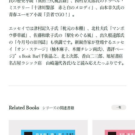
氏の歴史小説「真田三代風雲録」、西村京太郎氏のトラベル・
ミステリー「十津川警部 赤と白のメロディ」、山本幸久氏の
青春ユーモア小説「芸者でGO！」。
エッセイでは津村記久子氏「枕元の本棚」、北杜夫氏「マンボ
ウ夢草紙」、佐藤和歌子氏の「駅をめぐる風」、出久根達郎氏
の「今月号の旧刊誌」も快調です。新鋭作家が登場するエッセ
イ「オン・ステージ」(柚木麻子、木爾チレン両氏)、書評ペー
ジJ’s Book Bar(千街晶之、北上次郎、香山二三郎、旭屋書店
名古屋ラシック店 山崎蓮代各氏)など読み応えたっぷりです。
Related Books
シリーズの関連書籍
一覧