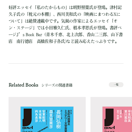
好評エッセイ「私のたからもの」は明野照葉氏が登場。津村記
久子氏の「枕元の本棚」、西川美和氏の「映画にまつわるXに
ついて」は絶賛連載中です。気鋭の作家によるエッセイ「オ
ン・ステージ」では小田雅久仁氏、椙本孝思氏が登場。書評ペ
ージJ’s Book Bar（青木千恵、北上次郎、香山二三郎、山下書
店 南行徳店 高橋佐和子各氏)など読み応えたっぷりです。
Related Books
シリーズの関連書籍
一覧