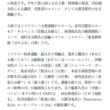
の発表です。今年で第11回となる大賞・特別賞の発表、内田康
夫氏による講評、受賞者のコメント、そして大賞受賞作の全文
掲載です。
小説ではミステリー三大新連載がスタート。赤川次郎氏のユー
モア・サスペンス「花嫁は名剣士」、西澤保彦氏の腕貫探偵シ
リーズ、西村京太郎氏の長編トラベル・ミステリー「東北新幹
線『はやぶさ』の客」です。
ミステリー好評連載・読みきり短編は、蒼井上鷹氏の「あなた
も飼ってる？」は最終話「おそらくはハッピーエンド」、伊園
旬氏の「ショールームの怪盗」は第二話「ジャパニーズ・ガー
デン」、拓未司氏の「彼女のような影」、本誌小説初登場の水
沢秋生氏は読み切り「一之瀬英二の仕事」、両角長彦氏の「真
犯人は誰？」は「違う違う」です。連載小説では、原田マハ氏
の「総理の夫」が最終回となります。五十嵐貴久氏の「可愛い
ベイビー 年下の男の子 PART3」、河治和香氏の「どぜう屋助
七」、佐川光晴氏の「鉄童の旅」、小路幸也氏の「Bittersweet
Waltz コーヒーブルース 2nd」が絶好調です。