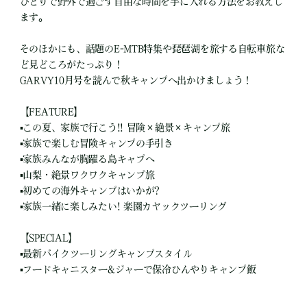
ひとりで野外で過ごす自由な時間を手に入れる方法をお教えし
ます。
そのほかにも、話題のE-MTB特集や琵琶湖を旅する自転車旅な
ど見どころがたっぷり！
GARVY10月号を読んで秋キャンプへ出かけましょう！
【FEATURE】
▪️この夏、家族で行こう!! 冒険×絶景×キャンプ旅
▪️家族で楽しむ冒険キャンプの手引き
▪️家族みんなが胸躍る島キャプへ
▪️山梨・絶景ワクワクキャンプ旅
▪️初めての海外キャンプはいかが?
▪️家族一緒に楽しみたい! 楽園カヤックツーリング
【SPECIAL】
▪️最新バイクツーリングキャンプスタイル
▪️フードキャニスター&ジャーで保冷ひんやりキャンプ飯