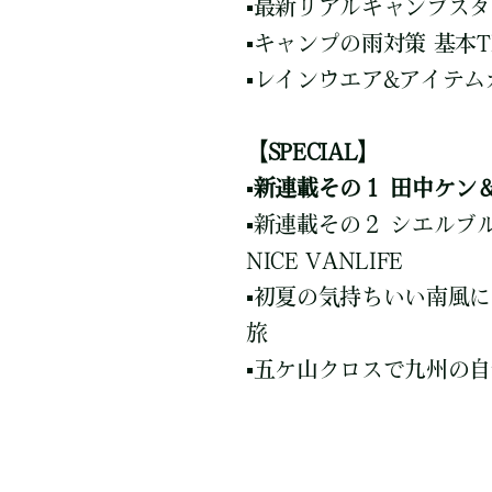
▪️最新リアルキャンプスタ
▪️キャンプの雨対策 基本TI
▪️レインウエア&アイテム
【SPECIAL】
▪️新連載その１ 田中ケン＆
▪️新連載その２ シエルブ
NICE VANLIFE
▪️初夏の気持ちいい南風に
旅
▪️五ケ山クロスで九州の