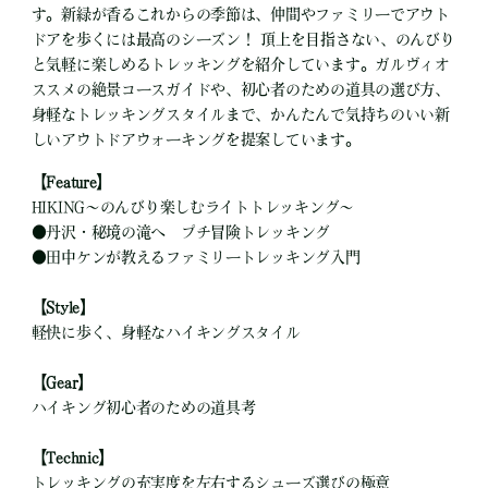
す。新緑が香るこれからの季節は、仲間やファミリーでアウト
ドアを歩くには最高のシーズン！ 頂上を目指さない、のんびり
と気軽に楽しめるトレッキングを紹介しています。ガルヴィオ
ススメの絶景コースガイドや、初心者のための道具の選び方、
身軽なトレッキングスタイルまで、かんたんで気持ちのいい新
しいアウトドアウォーキングを提案しています。
【Feature】
HIKING～のんびり楽しむライトトレッキング～
●
丹沢・秘境の滝へ プチ冒険トレッキング
●
田中ケンが教えるファミリートレッキング入門
【Style】
軽快に歩く、身軽なハイキングスタイル
【Gear】
ハイキング初心者のための道具考
【Technic】
トレッキングの充実度を左右するシューズ選びの極意