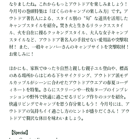
なりましたね。これからもっとアウトドアを楽しみましょう！
今月号の巻頭特集は「ぼくらのキャンプの楽しみ方」です。ア
ウトドア著名人による、スタイル別の“旬”な道具を活用した
キャンプスタイルを紹介。焚き火と生きるリラックススタイ
ル、火を自在に操るクッキングスタイル、大人な女子キャンプ
スタイルなど、アウトドア著名人の手放せない愛用品や突撃取
材！ また、一般キャンパーさんのキャンプサイトを突撃取材！
お楽しみに！
ほかにも、家族でゆったり自然と親しむ親子ユル登山や、標高
のある場所からはじめる下りサイクリング、アウトドア派モデ
ルカップルがシーンに合わせたアウトドアウエアの春夏コーデ
ィネートを特集。さらにスクリーンや一枚布タープのインプレ
ッションや野外で快適に過ごせるリビング作りのコツを紹介。
快適リビングでキャンプを思う存分楽しもう！ 今月号には、ア
ウトドアの気持ちイイ過ごし方のヒントが盛りだくさん！ アウ
トドアで贅沢な休日を味わいましょう。
【Special】