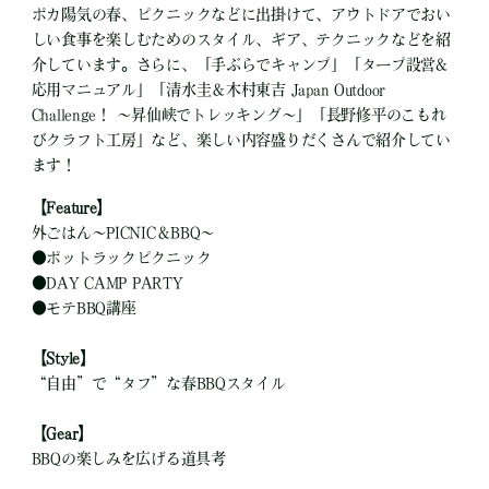
ポカ陽気の春、ピクニックなどに出掛けて、アウトドアでおい
しい食事を楽しむためのスタイル、ギア、テクニックなどを紹
介しています。さらに、「手ぶらでキャンプ」「タープ設営&
応用マニュアル」「清水圭＆木村東吉 Japan Outdoor
Challenge！ ～昇仙峡でトレッキング～」「長野修平のこもれ
びクラフト工房」など、楽しい内容盛りだくさんで紹介してい
ます！
【Feature】
外ごはん～PICNIC＆BBQ～
●
ポットラックピクニック
●
DAY CAMP PARTY
●
モテBBQ講座
【Style】
“自由”で“タフ”な春BBQスタイル
【Gear】
BBQの楽しみを広げる道具考