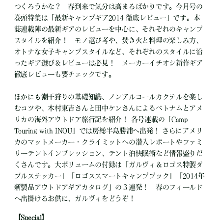
つくろうかな？ 春到来で気分は高まるばかりです。今月号の
巻頭特集は「最新キャンプギア2014 徹底レビュー」です。本
誌連載陣の最新ギアのレビューを中心に、それぞれのキャンプ
スタイルを紹介！ モノ選び考や、焚き火と料理の楽しみ方、
オトナな女子キャンプスタイルなど、それぞれのスタイルに沿
ったギア選び＆レビューは必見！ メーカーイチオシ新作ギア
徹底レビューも要チェックです。
ほかにも潮干狩りの基礎知識、ノンアルコールカクテルを楽し
むコツや、木村東吉さんと田中ケンさんによるベトナムとアメ
リカの海外アウトドア旅行記を紹介！ 各号連載の「Camp
Touring with INOU」では房総半島勝浦へ出発！ さらにアメリ
カのマットメーカー・クライミットへの潜入レポートやファミ
リーテントインプレッション、テント泊快眠術など情報盛りだ
くさんです。大ボリュームの付録は「ガルヴィ＆ロゴス特製ダ
ブルステッカー」「ロゴススマートキャンプブック」「2014年
新製品アウトドアギアカタログ」の３連発！ 春のフィールド
へ出掛けるお供に、ガルヴィをどうぞ！
【Special】