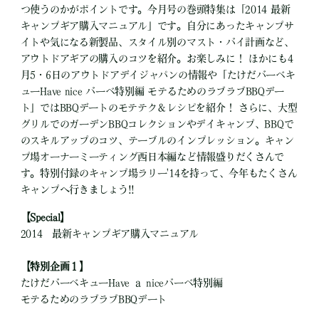
つ使うのかがポイントです。今月号の巻頭特集は「2014 最新
キャンプギア購入マニュアル」です。自分にあったキャンプサ
イトや気になる新製品、スタイル別のマスト・バイ計画など、
アウトドアギアの購入のコツを紹介。お楽しみに！ ほかにも4
月5・6日のアウトドアデイジャパンの情報や「たけだバーベキ
ューHave nice バーベ特別編 モテるためのラブラブBBQデー
ト」ではBBQデートのモテテク＆レシピを紹介！ さらに、大型
グリルでのガーデンBBQコレクションやデイキャンプ、BBQで
のスキルアップのコツ、テーブルのインプレッション。キャン
プ場オーナーミーティング西日本編など情報盛りだくさんで
す。特別付録のキャンプ場ラリー'14を持って、今年もたくさん
キャンプへ行きましょう!!
【Special】
2014 最新キャンプギア購入マニュアル
【特別企画１】
たけだバーベキューHave ａ niceバーベ特別編
モテるためのラブラブBBQデート