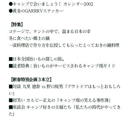
●
キャンプで会いましょう！ カレンダー2002
●
黄金のGARRRVステッカー
【特集】
コテージで、テントの中で、温まる日本の幸
冬に食べたい郷土の鍋
一流料理店で作り方を伝授してもらったとっておきの鍋料理
■
日本全国旨いもの探しの旅。
■
読者特典：旨いものがサービスされるキャンプ場ガイド
【新春特別企画３本立】
■
対談 九里 徳泰 vs 野口悦男「アウトドアはもっとおもしろ
い」
■
初笑い カルビー正太の「キャンプ場の笑える事件簿」
■
座談会 キャンプ好きの主婦たち「私たちの時代がやってき
た」