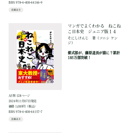
ISBN 978-4-408-64166-9
在庫あり
マンガでよくわかる ねこね
こ日本史 ジュニア版１４
そにしけんじ
著
（ソニシ ケン
ジ）
紫式部が、藤原道長が猫に？累計
185万部突破！
A5判 128ページ
2024年11月07日発売
価格 1,089円（税込）
ISBN 978-4-408-64157-7
在庫あり