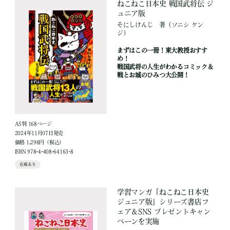
ねこねこ日本史 戦国武将伝 ジ
ュニア版
そにしけんじ
著
（ソニシ ケン
ジ）
まずはこの一冊！東大教授おすす
め！
戦国武将の人生がわかるコミック＆
戦とお城のひみつ大公開！
A5判 168ページ
2024年11月07日発売
価格 1,298円（税込）
ISBN 978-4-408-64163-8
在庫あり
学習マンガ「ねこねこ日本史
ジュニア版」シリーズ書店フ
ェア＆SNS プレゼントキャン
ペーンを実施