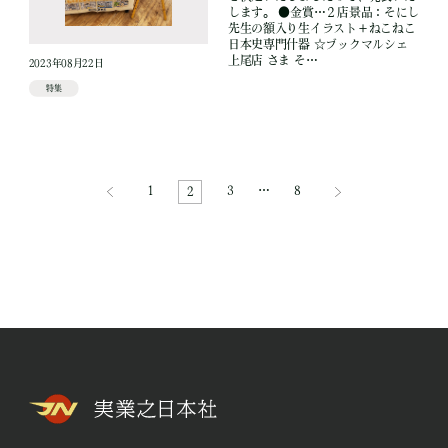
します。 ●金賞…２店景品：そにし
先生の額入り生イラスト＋ねこねこ
日本史専門什器 ☆ブックマルシェ
上尾店 さま そ…
2023年08月22日
特集
1
3
…
8
2