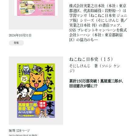
株式会社実業之日本社（本社：東京
都港区、代表取締役：岩野裕一）は
学習マンガ「ねこねこ日本史 ジュニ
ア版」シリーズ（そにしけんじ 著／
実業之日本社 刊）の書店フェア、
SNS プレゼントキャンペーンを株式
会社トーハン（本社：東京都新宿
2024年10月31日
区）の協力のも…
特集
ねこねこ日本史（１５）
そにしけんじ
著
（ソニシ ケン
ジ）
累計150万部突破！蔦屋重三郎が、
田沼意次が猫に!?
B6判 128ページ
2024年09月05日発売