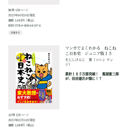
B6判 128ページ
2025年04月24日発売
価格 1,045円（税込）
ISBN 978-4-408-64167-6
在庫あり
マンガでよくわかる ねこね
こ日本史 ジュニア版１５
そにしけんじ
著
（ソニシ ケン
ジ）
累計１８５万部突破！ 蔦屋重三郎
が、田沼意次が猫に！？
A5判 128ページ
2025年02月14日発売
価格 1,089円（税込）