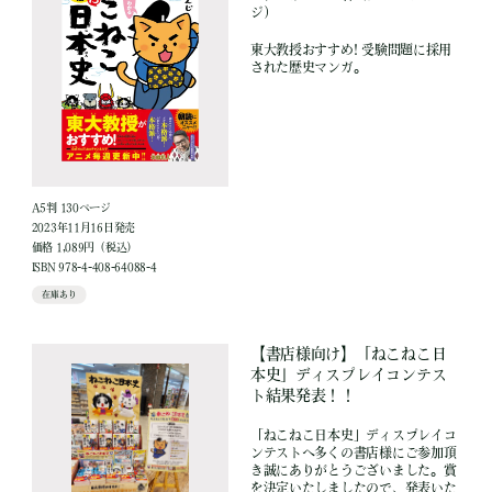
ジ）
東大教授おすすめ! 受験問題に採用
された歴史マンガ。
A5判 130ページ
2023年11月16日発売
価格 1,089円（税込）
ISBN 978-4-408-64088-4
在庫あり
【書店様向け】「ねこねこ日
本史」ディスプレイコンテス
ト結果発表！！
「ねこねこ日本史」ディスプレイコ
ンテストへ多くの書店様にご参加頂
き誠にありがとうございました。賞
を決定いたしましたので、発表いた