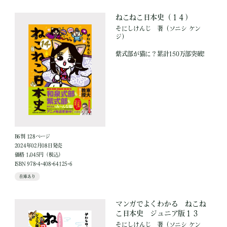
ねこねこ日本史（１４）
そにしけんじ
著
（ソニシ ケン
ジ）
紫式部が猫に？累計150万部突破!
B6判 128ページ
2024年02月08日発売
価格 1,045円（税込）
ISBN 978-4-408-64125-6
在庫あり
マンガでよくわかる ねこね
こ日本史 ジュニア版１３
そにしけんじ
著
（ソニシ ケン