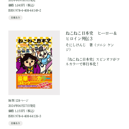
価格 1,045円（税込）
ISBN 978-4-408-64149-2
在庫あり
ねこねこ日本史 ヒーロー＆
ヒロイン列伝３
そにしけんじ
著
（ソニシ ケン
ジ）
『ねこねこ日本史』スピンオフがフ
ルカラーで単行本化！
B6判 128ページ
2024年06月27日発売
価格 1,155円（税込）
ISBN 978-4-408-64126-3
在庫あり