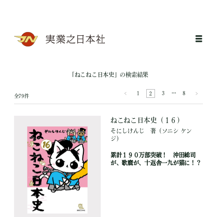
「ねこねこ日本史」の検索結果
1
3
…
8
2
全79件
ねこねこ日本史（１６）
そにしけんじ
著
（ソニシ ケン
ジ）
累計１９０万部突破！ 沖田総司
が、歌麿が、十返舎一九が猫に！？