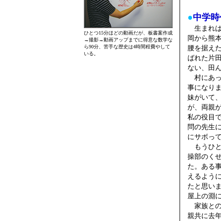
●
中学時
生まれは
ひとつ15分ほどの動画だが、板書案作成
岡から熊
→撮影→動画アップまでに得意な数学な
ら90分、苦手な歴史は4時間程費やして
腰を据え
いる。
ばれた片
ない、田
村にあっ
事になり
妹がいて
が、両親
私の役目
問の先生
にサボっ
もうひと
操部のく
た。ある
えるように
たと思い
屋上の淵
家族との
親共に去