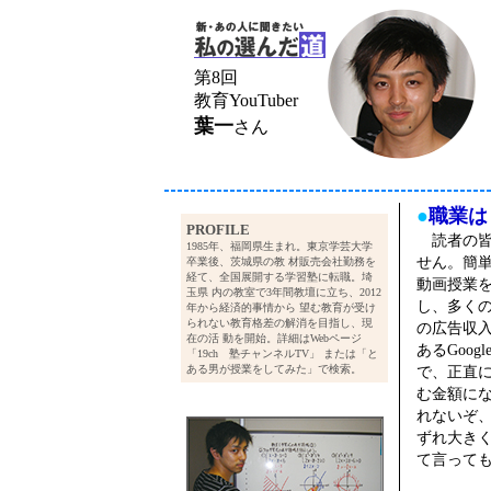
第8回
教育YouTuber
葉一
さん
●
職業は『
PROFILE
読者の皆
1985年、福岡県生まれ。東京学芸大学
せん。簡単
卒業後、茨城県の教 材販売会社勤務を
経て、全国展開する学習塾に転職。埼
動画授業を
玉県 内の教室で3年間教壇に立ち、2012
し、多く
年から経済的事情から 望む教育が受け
られない教育格差の解消を目指し、現
の広告収入
在の活 動を開始。詳細はWebページ
あるGoo
「19ch 塾チャンネルTV」 または「と
ある男が授業をしてみた」で検索。
で、正直
む金額に
れないぞ
ずれ大き
て言って