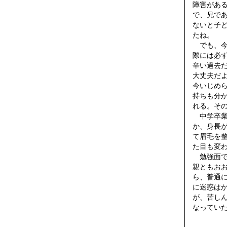
障害があ
で、兄で
ないと子
たね。
でも、今で
際には必
辛い過去
大丈夫だ
今いじめ
持ちも分
れる。そ
中学卒業
か、身長が
て眉毛を
た目も変
勉強面で
親ともお
ら、普通
に迷惑は
が、苦し
なってい