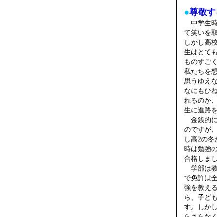
●
尊敬す
中学生時
て笑いを
しかし高
生はとて
ものすご
私たちを
思うゆえ
なにもひ
れるのか
生に進路
金銭的に
のですが、
し高2の冬
時は勉強
合格しま
学部は教
で免許は
強を教え
ら、子ど
す。しか
らさらな