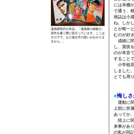
には本棚
で通う、
画誌は小
ね。しか
とが唯一
漫画家時代の作品。「漫画家の経験が、
原作を書く際に役立っています。ここは
むのが好
大ゴマで、など描き手の思いがわかりま
成績に関
すから。」
し、賞状
のが本音
すること
小学校高
しました
とても周
●
悔しさ
運動に関
上部に所
あってか
陸上に関
来事があ
の私が同