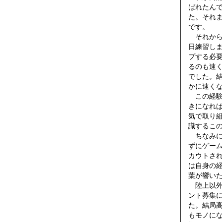
ばれたん
た。それ
です。
それから
日練習し
プする必
るのも速
でした。
かに速く
この経験
きになれ
気で取り
識するこ
ちなみに
ずにゲー
カウトさ
は自身の
葉が響い
陸上以外
ント募集
た。結局
もモノに