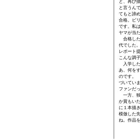
と、再び
と言うん
てもと諦
合格。ビ
です。私
ヤマが当
合格した
代でした
レポート
こんな調
入学した
あ、何を
のです。
づいてい
ファンだ
一方、独
か賞もい
に１本描
模倣した
ね。作品