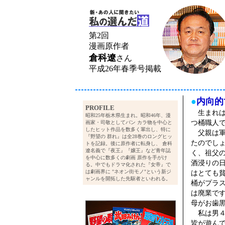
第2回
漫画原作者
倉科遼
さん
平成26年春季号掲載
●
内向的
PROFILE
生まれは
昭和25年栃木県生まれ。昭和46年、漫
つ桶職人
画家・司敬としてバン カラ物を中心と
したヒット作品を数多く輩出し、特に
父親は軍
『野望の 群れ』は全28巻のロングヒッ
たのでし
トを記録。後に原作者に転身し、 倉科
遼名義で『夜王』『嬢王』など青年誌
く、祖父
を中心に数多くの劇画 原作を手がけ
酒浸りの
る。中でもドラマ化された『女帝』で
は劇画界に "ネオン街モノ"という新ジ
はとても
ャンルを開拓した先駆者といわれる。
桶がプラ
は廃業で
母がお歯
私は男４
皆が遊ん