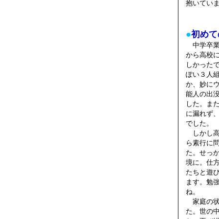
抱いてい
●
初めて
中学卒業
から高校
しかった
ぽい３人
か、妙に
能人の出
した。ま
に漏れず
でした。
しかし高
ら素行に
た。せっ
境に。仕
たちと遊
ます。勉
ね。
家庭の状
た。世の