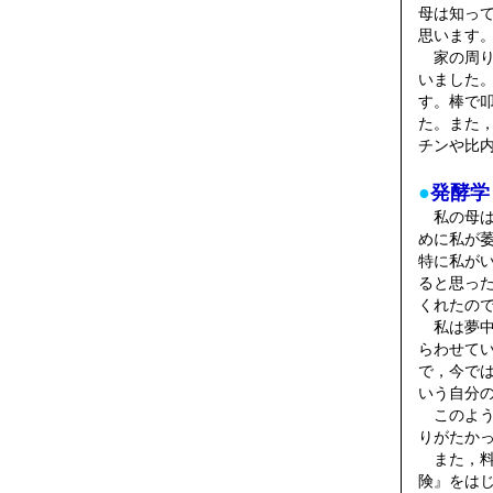
母は知っ
思います
家の周り
いました
す。棒で
た。また
チンや比
●
発酵学
私の母は
めに私が
特に私が
ると思っ
くれたの
私は夢中
らわせて
で，今で
いう自分
このよう
りがたか
また，料
険』をは