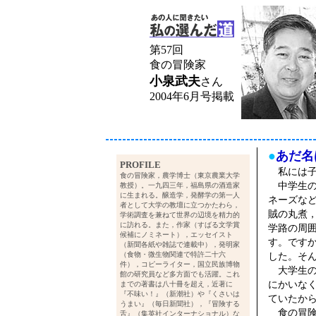
第57回
食の冒険家
小泉武夫
さん
2004年6月号掲載
●
あだ名
PROFILE
私には子
食の冒険家，農学博士（東京農業大学
中学生の
教授）。一九四三年，福島県の酒造家
に生まれる。醸造学，発酵学の第一人
ネーズな
者として大学の教壇に立つかたわら，
賊の丸煮
学術調査を兼ねて世界の辺境を精力的
に訪れる。また，作家（すばる文学賞
学路の周
候補にノミネート），エッセイスト
す。です
（新聞各紙や雑誌で連載中），発明家
（食物・微生物関連で特許二十六
した。そ
件），コピーライター，国立民族博物
大学生の
館の研究員など多方面でも活躍。これ
にかいな
までの著書は八十冊を超え，近著に
『不味い！』（新潮社）や『くさいは
ていたか
うまい』（毎日新聞社），『冒険する
食の冒険
舌』（集英社インターナショナル）な