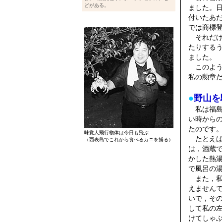
どがある。
ました。
付いたあ
では商標
それだけ
たりする
ました。
このよう
私の勲章
●
野山を
私は福島
い時から
たのです
味覚人飛行物体は今日も飛ぶ
たとえば
（西表島でこれから食べるカニを捕る）
は，酒蔵
かした熱
で風呂の
また，私
えません
いで，そ
して私の
けてしゃ