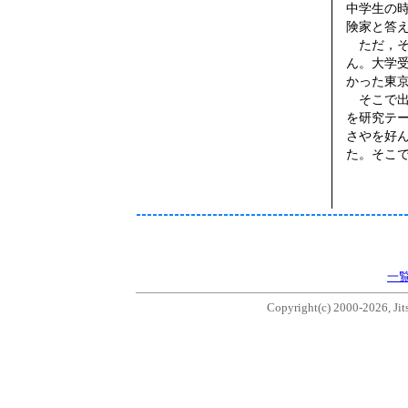
中学生の
険家と答
ただ，そ
ん。大学
かった東
そこで出
を研究テ
さやを好
た。そこ
一
Copyright(c) 2000-2026, Jits