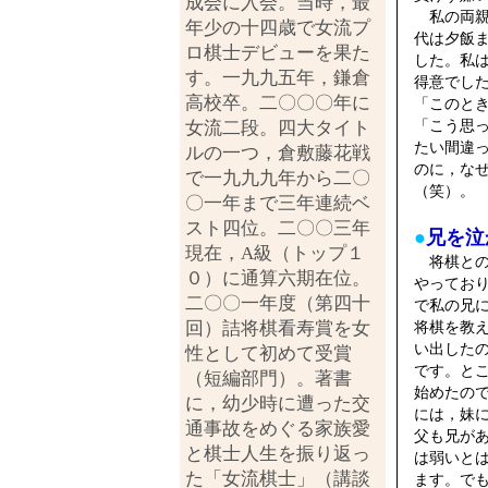
成会に入会。当時，最
私の両親
年少の十四歳で女流プ
代は夕飯
ロ棋士デビューを果た
した。私
す。一九九五年，鎌倉
得意でし
高校卒。二〇〇〇年に
「このと
「こう思
女流二段。四大タイト
たい間違
ルの一つ，倉敷藤花戦
のに，な
で一九九九年から二〇
（笑）。
〇一年まで三年連続ベ
スト四位。二〇〇三年
●
兄を泣
現在，A級（トップ１
将棋との
０）に通算六期在位。
やってお
二〇〇一年度（第四十
で私の兄
回）詰将棋看寿賞を女
将棋を教
い出した
性として初めて受賞
です。と
（短編部門）。著書
始めたの
に，幼少時に遭った交
には，妹
通事故をめぐる家族愛
父も兄が
と棋士人生を振り返っ
は弱いと
た「女流棋士」（講談
ます。で