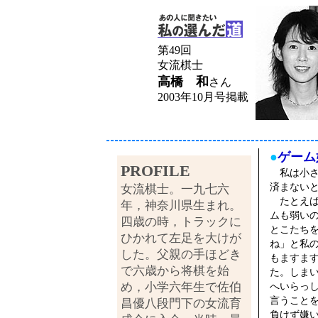
第49回
女流棋士
高橋 和
さん
2003年10月号掲載
●
ゲーム
PROFILE
私は小さ
済まない
女流棋士。一九七六
たとえば
年，神奈川県生まれ。
ムも弱い
四歳の時，トラックに
とこたち
ひかれて左足を大けが
ね」と私
した。父親の手ほどき
もますま
で六歳から将棋を始
た。しま
め，小学六年生で佐伯
へいらっ
言うこと
昌優八段門下の女流育
負けず嫌