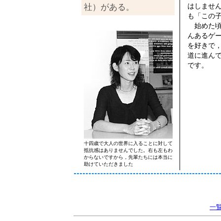
はしませ
社）がある。
も「この
始めた頃
んあるゲ
を好きで
道に進ん
です。
十四歳で大人の世界に入ることに対して
抵抗感はありませんでした。右も左もわ
からないですから，先輩たちには本当に
助けていただきました
一