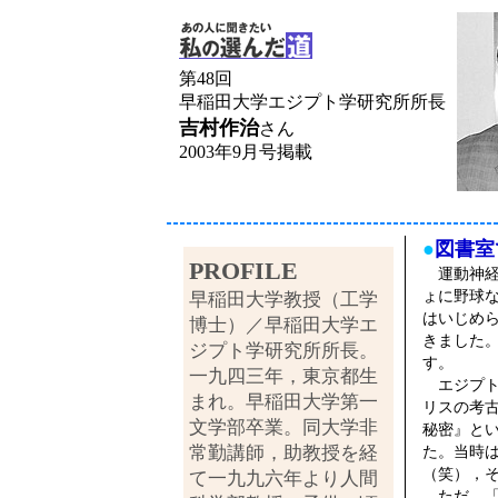
第48回
早稲田大学エジプト学研究所所長
吉村作治
さん
2003年9月号掲載
●
図書室
PROFILE
運動神経
ょに野球
早稲田大学教授（工学
はいじめ
博士）／早稲田大学エ
きました
ジプト学研究所所長。
す。
一九四三年，東京都生
エジプト
まれ。早稲田大学第一
リスの考
文学部卒業。同大学非
秘密』と
常勤講師，助教授を経
た。当時
（笑），
て一九九六年より人間
ただ，「