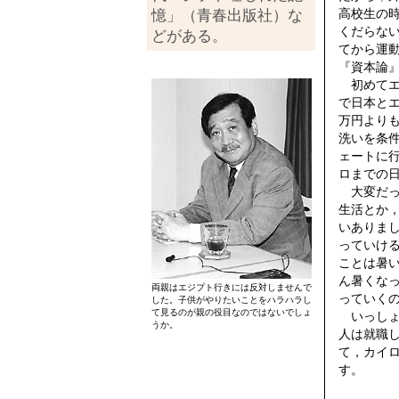
高校生の
憶」（青春出版社）な
くだらな
どがある。
てから運
『資本論
初めてエ
で日本と
万円より
洗いを条
ェートに
ロまでの
大変だっ
生活とか
いありま
っていけ
ことは暑
ん暑くな
両親はエジプト行きには反対しませんで
っていく
した。子供がやりたいことをハラハラし
て見るのが親の役目なのではないでしょ
いっしょ
うか。
人は就職
て，カイ
す。