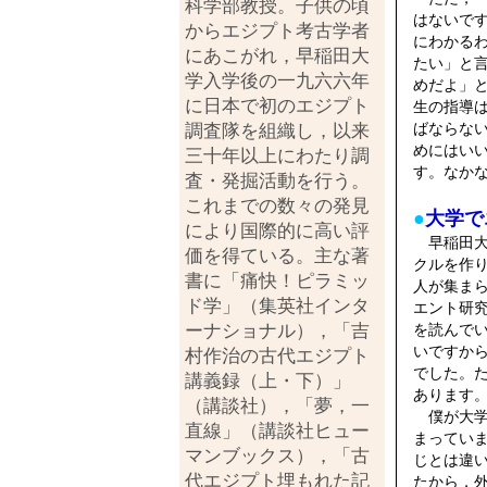
科学部教授。子供の頃
はないで
からエジプト考古学者
にわかる
にあこがれ，早稲田大
たい」と
学入学後の一九六六年
めだよ」
に日本で初のエジプト
生の指導
ばならな
調査隊を組織し，以来
めにはい
三十年以上にわたり調
す。なか
査・発掘活動を行う。
これまでの数々の発見
●
大学で
により国際的に高い評
早稲田大
価を得ている。主な著
クルを作
書に「痛快！ピラミッ
人が集ま
ド学」（集英社インタ
エント研
ーナショナル），「吉
を読んで
いですか
村作治の古代エジプト
でした。
講義録（上・下）」
あります
（講談社），「夢，一
僕が大学
直線」（講談社ヒュー
まってい
マンブックス），「古
じとは違
代エジプト埋もれた記
たから，