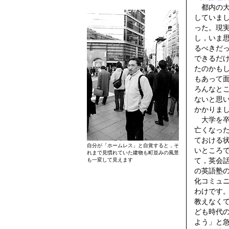
都内の大
していま
った。現
し，いま
るべきだ
できるだ
たのかも
もあって
ろんなと
ないと思
かかりま
大学を卒
亡くなっ
ておける
自分が「ホームレス」と自覚すると，そ
いところ
れまで見慣れていた建物も町並みの風景
て，英会
も一変して見えます
の英語塾
化コミュ
わけです
教えなく
ども時代
よう」と