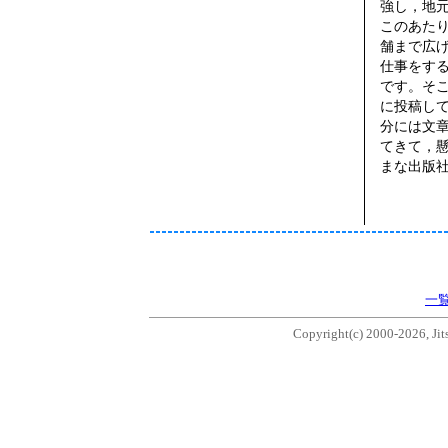
強し，地
このあた
舗まで広
仕事をす
です。そ
に投稿し
分には文
てきて，
まな出版
一
Copyright(c) 2000-2026, Jits