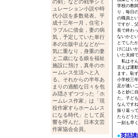
の剣」などの戦争シミ
学校の教
ュレーション小説や時
り，毎日
代小説を多数発表。平
の職員と
成十三年一月，住宅ト
ですが，
ラブルに借金，妻の病
長で終わ
ないかと
気，予定していた単行
とでした
本の出版中止などが一
けにはい
気に重なり，身重の妻
いた夫婦
と二歳になる娘を福祉
私はそん
施設に預け，真冬のホ
言えば運
ームレス生活へと入
ます。恥
る。それからの半年あ
小学校三
足が速い
まりの過酷な日々を包
ると妙に
み隠さずつづった「ホ
た。子ど
ームレス作家」は「現
なんです
役作家すらホームレス
振り返っ
になる時代」として反
たらどう
響を呼んだ。日本文芸
一刻も早
作家協会会員。
●
英語講