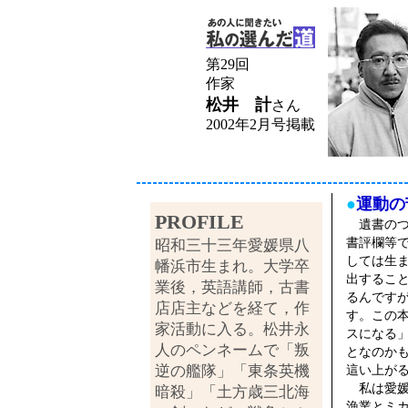
第29回
作家
松井 計
さん
2002年2月号掲載
●
運動の
PROFILE
遺書のつ
書評欄等
昭和三十三年愛媛県八
しては生
幡浜市生まれ。大学卒
出するこ
業後，英語講師，古書
るんです
店店主などを経て，作
す。この
家活動に入る。松井永
スになる
人のペンネームで「叛
となのか
逆の艦隊」「東条英機
這い上が
私は愛媛
暗殺」「土方歳三北海
漁業とミ