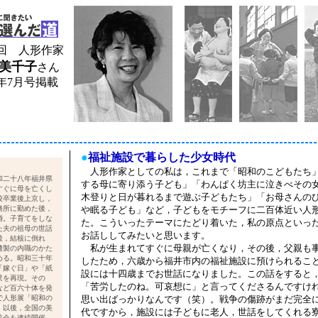
2回 人形作家
美千子
さん
1年7月号掲載
●
福祉施設で暮らした少女時代
人形作家としての私は，これまで「昭和のこどもたち
和二十八年福井県
する母に寄り添う子ども」「わんぱく坊主に泣きべその
すぐに母を亡くし
木登りと日が暮れるまで遊ぶ子どもたち」「お母さんの
校卒業後上京し，
務所に勤めた後，
や眠る子ども」など，子どもをモチーフに二百体近い人
婚。子育てをしな
た。こういったテーマにたどり着いた，私の原点といっ
た夫の祖母の世話
お話ししてみたいと思います。
後，結核に倒れ
私が生まれてすぐに母親が亡くなり，その後，父親も
縫製の内職のかた
める。昭和三十年
したため，六歳から福井市内の福祉施設に預けられるこ
「嫁ぐ日」や「紙
設には十四歳までお世話になりました。この話をすると
景を再現。その
「苦労したのね。可哀想に」と言ってくださるんですけ
など百六十体を発
で人形展「昭和の
思い出ばっかりなんです（笑）。戦争の傷跡がまだ完全
。以後，全国の美
代ですから，施設には子どもに老人，世話をしてくれる
覧会を連続開催