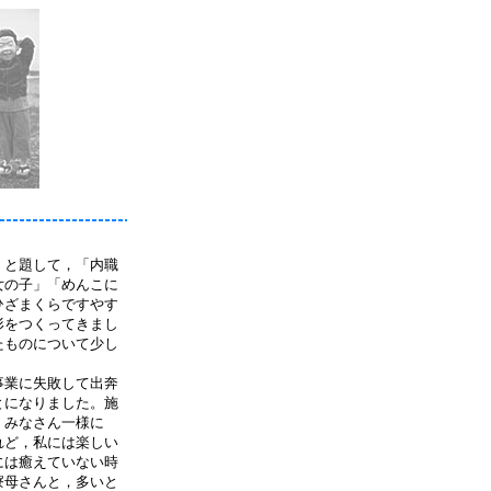
」と題して，「内職
女の子」「めんこに
ひざまくらですやす
形をつくってきまし
たものについて少し
事業に失敗して出奔
とになりました。施
，みなさん一様に
れど，私には楽しい
には癒えていない時
寮母さんと，多いと