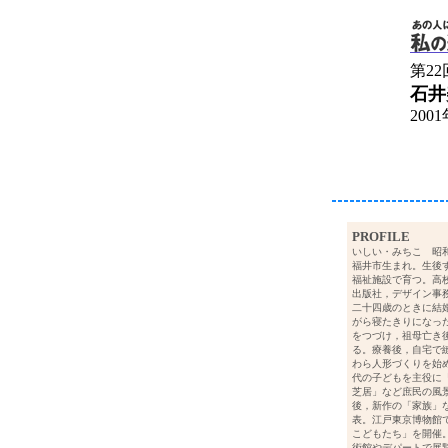
第2
石井
200
PROFILE
いしい・みちこ 昭
福井市生まれ。生後
福祉施設で育つ。高
出版社，デザイン事
二十四歳のときに結
がら寝たきりになっ
をつづけ，祖母亡き
る。療養後，自宅で
わら人形づくりを始
代の子どもを主役に
芝居」など庶民の風
後，新作の「家族」
表。江戸東京博物館
こどもたち」を開催
術館やデパートで展