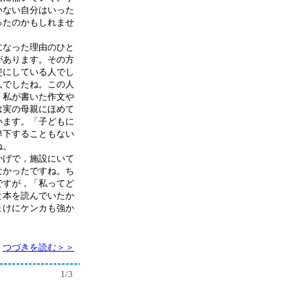
いない自分はいった
ったのかもしれませ
になった理由のひと
があります。その方
斐にしている人でし
人でしたね。この人
。私が書いた作文や
は実の母親にほめて
います。「子どもに
卑下することもない
ね。
かげで，施設にいて
なかったですね。ち
ですが，「私ってど
と本を読んでいたか
まけにケンカも強か
つづきを読む＞＞
1/3