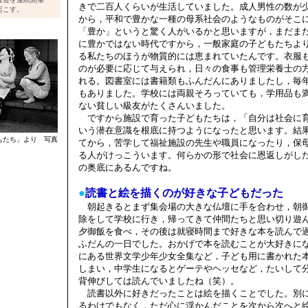
きで二百人くらいが生活していました。成人男性の数が
起こす。
から，平和で豊かな一種の母系社会のようなものがそこ
「豊か」というと驚く人がいるかと思いますが，まだま
に豊かではない時代ですから，一般家庭の子どもたちよ
る私たちのほうが物質的には恵まれていたんです。衣服
のが必要に応じて与えられ，日々の食事も管理栄養士の
れる。図書室には書籍類もふんだんにありましたし，毎
もありました。学校には両親そろっていても，学用品も
ない貧しい級友がたくさんいました。
ですから施設で育った子どもたちは，「自分は社会に
いう潜在意識を根底に持つようになったと思います。結
もたち」より 写真
てから，苦学して福祉施設の先生や職員になったり，保
る人がけっこういます。何らかの形で社会に恩返しがし
の奥底にあるんですね。
●
読書と絵を描くのが好きな子どもだった
朝起きるとまず集会場の大きな仏壇に手を合わせ，朝
除をして学校に行き，帰ってきて仲間たちと思い切り遊
夕御飯を食べ，その後は就寝時間まで好きな本を読んで
ふだんの一日でした。おかげで本を読むことが大好きに
にある世界文学少年少女全集など，子ども用に書かれた
しまい，中学生になるとゲーテやヘッセなど，たいして
背伸びしては読んでいましたね（笑）。
読書以外に好きだったことは絵を描くことでした。別
るわけでもなく，ただ心に浮かんだことを次から次へと