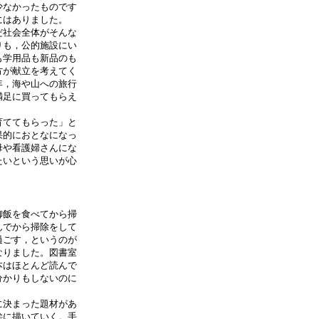
少なかったものです
にはありました。
だ社会全体がそんな
りも，公的施設にい
も学用品も新品のも
方が献立を考えてく
年，海や山への旅行
満足に買ってもらえ
育ててもらった」と
果的におとなになっ
母や看護婦さんにな
たいという思いが心
御飯を食べてから掃
んでから掃除をして
過ごす，というのが
なりました。図書室
本はほとんど読んで
分かりもしないのに
に決まった題材があ
絵に描いていく。手