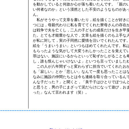
を動かしていると何故か心が落ち着いたんです。「親の
い何者なのか」という漠然とした不安のようなものがあ
ん。
私がそうやって文章を書いたり，絵を描くことが好き
つには，母親代わりに私を育ててくれた寮母さんの存在
は戦争で夫を亡くし，二人の子どもの成長だけを生き甲
た。とても才能豊かな人で，文章も絵を描くのも上手な
が私に対して，実の子同然に愛情を注いでくれたんです
絵を「うまいうまい」といつもほめてくれたんです。私
もらったような気がして大変うれしかったことを覚えて
罪はない。施設にいるからといって恥ずかしがることも
し，誰も恨んじゃいけないよ」といつも言っていました
この人が八年間ずっと変わらずに担当でいてくれたお
も「寂しい」とか「悲しい」なんて一度も思ったことは
なみに施設の仲間たちとは今も連絡を取り合っているん
んな子だった？」と聞くと，「美千子はひとりでぽつん
と思うと，男の子にまざって泥だらけになって遊び，お
った」なんて言われます（笑）。