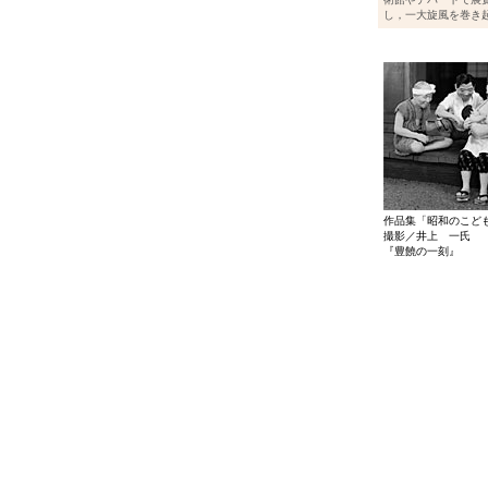
し，一大旋風を巻き
作品集「昭和のこど
撮影／井上 一氏
『豊饒の一刻』