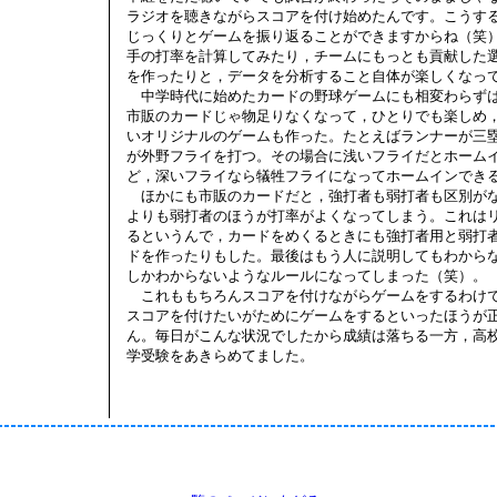
ラジオを聴きながらスコアを付け始めたんです。こうす
じっくりとゲームを振り返ることができますからね（笑
手の打率を計算してみたり，チームにもっとも貢献した
を作ったりと，データを分析すること自体が楽しくなっ
中学時代に始めたカードの野球ゲームにも相変わらず
市販のカードじゃ物足りなくなって，ひとりでも楽しめ
いオリジナルのゲームも作った。たとえばランナーが三
が外野フライを打つ。その場合に浅いフライだとホーム
ど，深いフライなら犠牲フライになってホームインでき
ほかにも市販のカードだと，強打者も弱打者も区別が
よりも弱打者のほうが打率がよくなってしまう。これは
るというんで，カードをめくるときにも強打者用と弱打
ドを作ったりもした。最後はもう人に説明してもわから
しかわからないようなルールになってしまった（笑）。
これももちろんスコアを付けながらゲームをするわけ
スコアを付けたいがためにゲームをするといったほうが
ん。毎日がこんな状況でしたから成績は落ちる一方，高
学受験をあきらめてました。