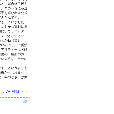
ると，試合終了後も
）。そのうちに各選
選手を選び出す公式
てきたんです。
はまっていました。
，なおかつ実戦に近
塁にいて，バッター
インできないけれ
るとかね（笑）。
ないので，川上哲治
リアリティーに欠け
者用の二種類のカー
ないような，自分に
です。というよりも
正確かもしれませ
校二年のときには大
つづきを読む＞＞
1/3