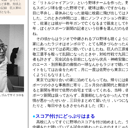
と「リトルジャイアンツ」という野球チームを作った。
など多数。先頃上
もスポンジ球を使った野球です。硬球は痛いですからね
記録 巨人軍65
判となる。
目に早弁し，昼休みになった途端に校庭に飛び出しては
した。このときの仲間には，後にノンフィクション作家
て，佐瀬とは彼が一昨年ガンで亡くなるまで親友として
年，ぼくがスポーツ新聞の記者という仕事を選んだのも
ね。
その頃からはラジオで中継されるプロ野球も聴くよう
家にあったラジオはオンボロで，とても聞きづらかった
オに押しつけては必死に聴いていましたね。巨人の三原
敬三選手を殴って乱闘になったときや，対松竹戦で九回
者も許さず，完全試合を目前にしながら伏兵・神崎安隆
のエース・別所毅彦の痛恨の一球なんかもラジオで聴い
イトをしてはお金をためて，月に一度は佐野から東京に
くようにもなりました。
東京では知り合いの家に泊めてもらってね。帰りには
ポーツの小さな事務所に寄り，三ヶ月分の新聞代と郵送
ると新聞を帯封で佐野の自宅まで送ってくれる。当時，
ポーツ新聞は扱っておらず，直接頼むしかなかったんで
しゴムでサイコロを
情が悪かったせいか，三日分まとめて届いたり，いつに
たりと，毎日やきもきさせられました（笑）。
●
スコア付けにどっぷりはまる
高校に入ってすぐに野球のスコアを付け始めました。
中継をただ聴いていても試合が終わったらそのままじゃ