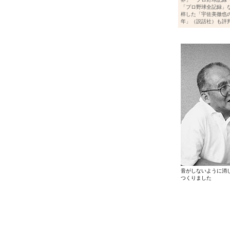
「プロ野球全記録」
梓した「宇佐美徹也の
年」（説話社）も評
音がしないように消
つくりました