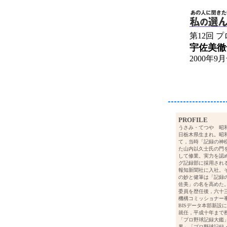
第12回 
宇佐美徹
2000年9
PROFILE
うさみ・てつや 昭
日栃木県生まれ。昭
て，当時「記録の神
た山内以久士氏の門
して修業。実力を認
グ記録部に採用され
報知新聞社に入社。
の妙と健筆は「記録
佐美」の名を高めた
委員を歴任後，六十
機構コミッショナー
BISデータ本部新設
就任，平成十年まで
「プロ野球記録大鑑
界」「プロ野球記録