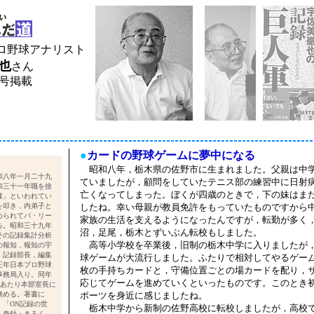
プロ野球アナリスト
也
さん
月号掲載
●
カードの野球ゲームに夢中になる
昭和八年，栃木県の佐野市に生まれました。父親は中
和八年一月二十九
ていましたが，顧問をしていたテニス部の練習中に日射
和三十一年職を捨
亡くなってしまった。ぼくが四歳のときで，下の妹はま
様」といわれてい
を叩き，内弟子と
したね。幸い母親が教員免許をもっていたものですから
められてパ・リー
家族の生活を支えるようになったんですが，転勤が多く
る。昭和三十九年
沼，足尾，栃木とずいぶん転校もしました。
その記録集計分析
高等小学校を卒業後，旧制の栃木中学に入りましたが
の報知，報知の宇
。記録部長，編集
球ゲームが大流行しました。ふたりで相対してやるゲー
三年日本プロ野球
枚の手持ちカードと，守備位置ごとの場カードを配り，
事務局入り。同年
応じてゲームを進めていくといったものです。このとき
にあたり本部室長に
務める。著書に
ポーツを身近に感じましたね。
」「ON記録の世
栃木中学から新制の佐野高校に転校しましたが，高校
・奇録・きろく」