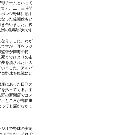
野球チームといって
（笑）。二，三時間
スポンジ野球に熱中
になった佐瀬稔もい
付き合いました。後
佐瀬の影響が大です
になりました。わが
んですが，耳をラジ
修監督が南海の筒井
二死までひとりの走
に夢を潰された巨人
ていました。アルバ
プロ野球を観戦にい
銀座にあった日刊ス
代を払ってくる。す
佐野の新聞店ではス
す。ところが郵便事
なっても届かなかっ
ラジオで野球の実況
ないですか。それで