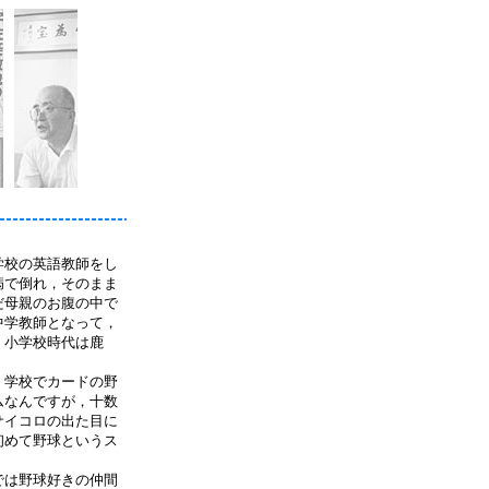
学校の英語教師をし
病で倒れ，そのまま
だ母親のお腹の中で
中学教師となって，
，小学校時代は鹿
，学校でカードの野
ムなんですが，十数
サイコロの出た目に
初めて野球というス
では野球好きの仲間