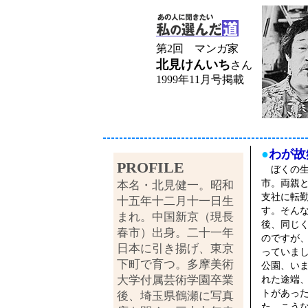
第2回 マンガ家
北見けんいち
さん
1999年11月号掲載
●
わが故
PROFILE
ぼくの生
市。両親
本名・北見健一。昭和
支社に転
十五年十二月十一日生
す。そん
まれ。中国新京（現長
後、同じ
春市）出身。二十一年
のですが
日本に引き揚げ、東京
っていま
下町で育つ。多摩美術
公園、い
大学付属芸術学園卒業
れた途端
トがあっ
後、埼玉県鶴瀬に写真
た。こう