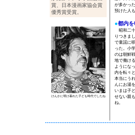
が多かっ
賞、日本漫画家協会賞
預けた人
優秀賞受賞。
●
都内を
昭和二十
りつきま
で童謡に
った。小
のは朝鮮
地で働け
ようにな
内を転々
本当にう
んにお湯
いまは子
せない親
けんかに明け暮れた子ども時代でしたね
ね。