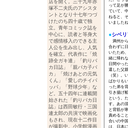
店を開く。三十九年赤
って足が
塚不二夫氏のアシスタ
ていて、
ントとなり十七年つづ
ねると、
けたのち四十歳で独
いました
立。青年コミック誌を
中心に、読者と等身大
●
シベリ
で感情移入のできる主
満州から
合わずに
人公を生み出し、人気
いたため
を確立。代表作に「焼
緒に帰れ
跡全ガキ連」「釣りバ
日間やっ
カ日誌」「親バカ子バ
還した父
カ」「焼けあとの元気
（笑）。
くん」「愛しのチイパ
ばかりも
ッパ」「野球少年」な
った弟を
引き揚げ
ど。五十四年に連載開
という。
始された「釣りバカ日
す。あの
誌」は西田敏行・三国
と背筋が
連太郎の共演で映画化
責めるこ
もされ、現在十二作目
合いの中
が撮影中。小学館漫画
は、日本